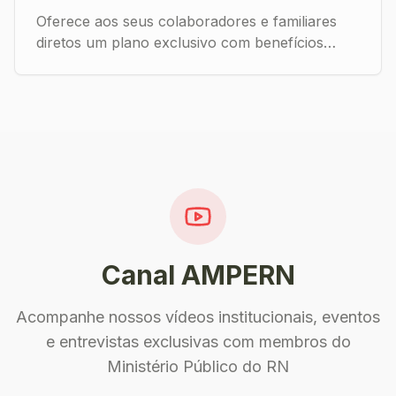
Oferece aos seus colaboradores e familiares
diretos um plano exclusivo com benefícios
especiais. Plano Basic - AMPERN Exclusive - 2
aulas por semana (8 por mês) - R$ 185/mês |
R$ 150/mês no plano anual | R$ 1.620 à vista
(PIX) Benefícios: - Isenção da taxa de matrícula
(economia de R$ 200) - 50% off em produtos
selecionados - Aula experimental gratuita com
professor Horário: 07h às 15h | Vagas limitadas!
Arena Pickleball Center – Av. Amintas Barros,
4215 Mais informações podem ser obtidas
diretamente na Arena ou com a AMPERN.
Canal AMPERN
Acompanhe nossos vídeos institucionais, eventos
e entrevistas exclusivas com membros do
Ministério Público do RN