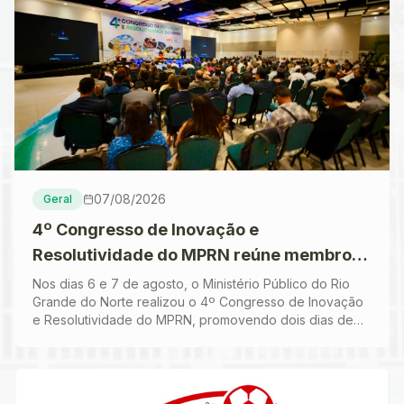
07/08/2026
Geral
4º Congresso de Inovação e
Resolutividade do MPRN reúne membros
e especialistas em dois dias de
Nos dias 6 e 7 de agosto, o Ministério Público do Rio
Grande do Norte realizou o 4º Congresso de Inovação
programação
e Resolutividade do MPRN, promovendo dois dias de
intensas discussões, troca de experiências e...