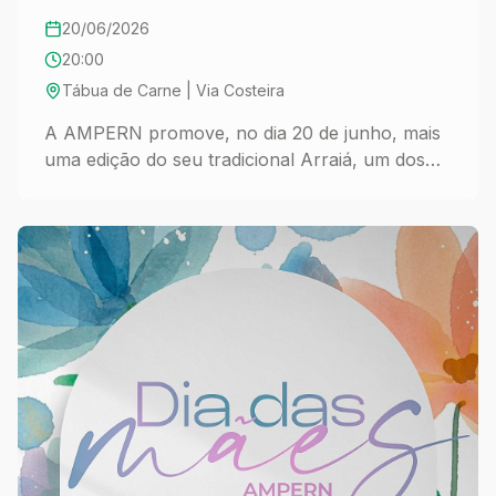
20/06/2026
20:00
Tábua de Carne | Via Costeira
A AMPERN promove, no dia 20 de junho, mais
uma edição do seu tradicional Arraiá, um dos
eventos mais aguardados do calendário
associativo. Realizada no restaurante Tábua de
Carne, na Via Costeira, a festa reunirá
associados, familiares e convidados em uma
noite dedicada à celebração das tradições
juninas e ao fortalecimento dos laços de
convivência entre os membros da Associação.
Consolidado como um importante momento de
integração, o Arraiá da AMPERN proporciona
um ambiente de confraternização, reencontros
e valorização da cultura nordestina, reunindo
diferentes gerações em torno de uma