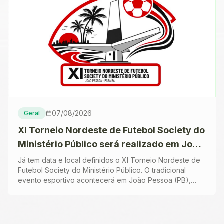
07/08/2026
Geral
XI Torneio Nordeste de Futebol Society do
Ministério Público será realizado em João
Pessoa em novembro
Já tem data e local definidos o XI Torneio Nordeste de
Futebol Society do Ministério Público. O tradicional
evento esportivo acontecerá em João Pessoa (PB),
entre os dias 20 e 22 de novembro de 2026, ...