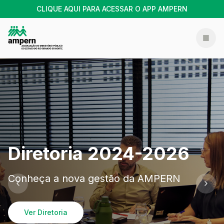
CLIQUE AQUI PARA ACESSAR O APP AMPERN
Bem-vindo à AMPERN
Diretoria 2024-2026
Representando e defendendo os interesses
Conheça a nova gestão da AMPERN
do Ministério Público/RN desde 1969
Ver Diretoria
Saiba Mais