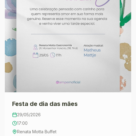
programação especialmente preparada para a
ocasião. A festa contará com atrações musicais,
comidas típicas e elementos característicos dos
festejos juninos, preservando o clima acolhedor
e festivo que marca a tradição do evento. A
expectativa é de mais uma edição de grande
participação, reforçando o compromisso da
Associação em promover momentos de lazer,
interação e aproximação entre seus associados
e familiares.
Festa de dia das mães
29/05/2026
17:00
Renata Motta Buffet